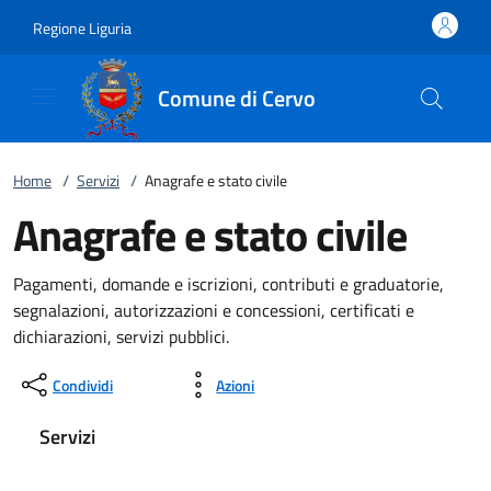
Vai al contenuto
accedi al menu
footer.enter
Regione Liguria
Comune di Cervo
Home
/
Servizi
/
Anagrafe e stato civile
Anagrafe e stato civile
Pagamenti, domande e iscrizioni, contributi e graduatorie,
segnalazioni, autorizzazioni e concessioni, certificati e
dichiarazioni, servizi pubblici.
Condividi
Azioni
Servizi