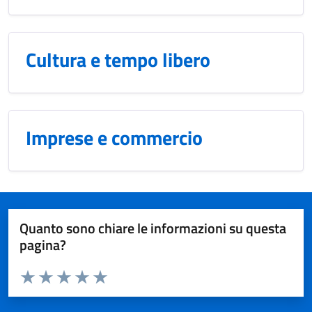
Cultura e tempo libero
Imprese e commercio
Quanto sono chiare le informazioni su questa
pagina?
Valuta da 1 a 5 stelle la pagina
Domanda
Valuta 1 stelle su 5
Valuta 2 stelle su 5
Valuta 3 stelle su 5
Valuta 4 stelle su 5
Valuta 5 stelle su 5