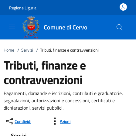
Vai al contenuto
accedi al menu
footer.enter
Regione Liguria
Comune di Cervo
Home
/
Servizi
/
Tributi, finanze e contravvenzioni
Tributi, finanze e
contravvenzioni
Pagamenti, domande e iscrizioni, contributi e graduatorie,
segnalazioni, autorizzazioni e concessioni, certificati e
dichiarazioni, servizi pubblici.
Condividi
Azioni
Servizi