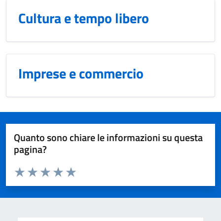
Cultura e tempo libero
Imprese e commercio
Quanto sono chiare le informazioni su questa
pagina?
Valuta da 1 a 5 stelle la pagina
Domanda
Valuta 1 stelle su 5
Valuta 2 stelle su 5
Valuta 3 stelle su 5
Valuta 4 stelle su 5
Valuta 5 stelle su 5