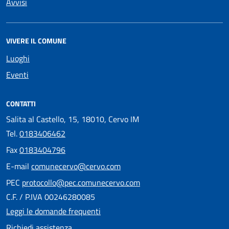
Avvisi
VIVERE IL COMUNE
Luoghi
Eventi
CONTATTI
Salita al Castello, 15, 18010, Cervo IM
Tel.
0183406462
Fax
0183404796
E-mail
comunecervo@cervo.com
PEC
protocollo@pec.comunecervo.com
C.F. / P.IVA 00246280085
Leggi le domande frequenti
Richiedi assistenza