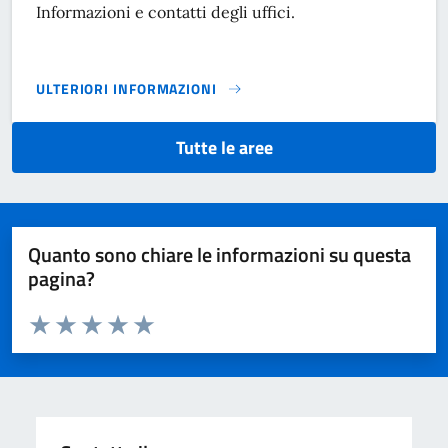
Informazioni e contatti degli uffici.
ULTERIORI INFORMAZIONI
AREA SERVIZI ATTIVITÀ PRODUTTIVE, DEMANIO, SUAP, FES
Tutte le aree
Quanto sono chiare le informazioni su questa
pagina?
Valuta da 1 a 5 stelle la pagina
Domanda
Valuta 1 stelle su 5
Valuta 2 stelle su 5
Valuta 3 stelle su 5
Valuta 4 stelle su 5
Valuta 5 stelle su 5