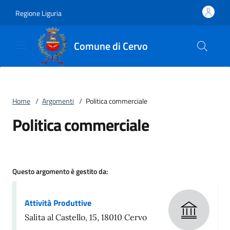
Vai al contenuto
accedi al menu
footer.enter
Regione Liguria
Comune di Cervo
Home
/
Argomenti
/
Politica commerciale
Politica commerciale
Questo argomento è gestito da:
Attività Produttive
Salita al Castello, 15, 18010 Cervo