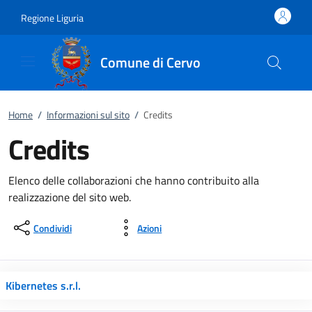
Vai al contenuto
accedi al menu
footer.enter
Regione Liguria
Comune di Cervo
Home
/
Informazioni sul sito
/
Credits
Credits
Elenco delle collaborazioni che hanno contribuito alla
realizzazione del sito web.
Condividi
Azioni
Kibernetes s.r.l.