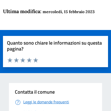
Ultima modifica:
mercoledì, 15 febbraio 2023
Quanto sono chiare le informazioni su questa
pagina?
Valuta da 1 a 5 stelle la pagina
Domanda
Valuta 1 stelle su 5
Valuta 2 stelle su 5
Valuta 3 stelle su 5
Valuta 4 stelle su 5
Valuta 5 stelle su 5
Contatta il comune
Leggi le domande frequenti