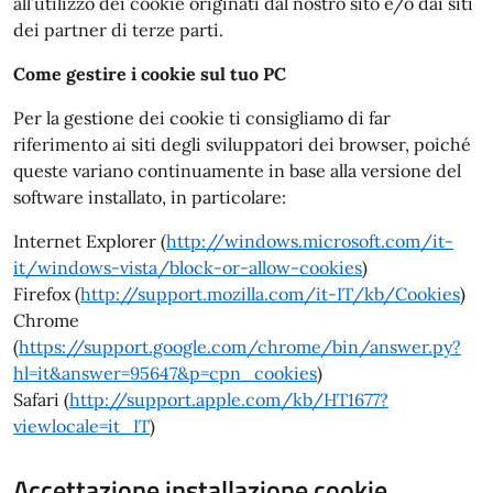
all’utilizzo dei cookie originati dal nostro sito e/o dai siti
dei partner di terze parti.
Come gestire i cookie sul tuo PC
Per la gestione dei cookie ti consigliamo di far
riferimento ai siti degli sviluppatori dei browser, poiché
queste variano continuamente in base alla versione del
software installato, in particolare:
Internet Explorer (
http://windows.microsoft.com/it-
it/windows-vista/block-or-allow-cookies
)
Firefox (
http://support.mozilla.com/it-IT/kb/Cookies
)
Chrome
(
https://support.google.com/chrome/bin/answer.py?
hl=it&answer=95647&p=cpn_cookies
)
Safari (
http://support.apple.com/kb/HT1677?
viewlocale=it_IT
)
Accettazione installazione cookie