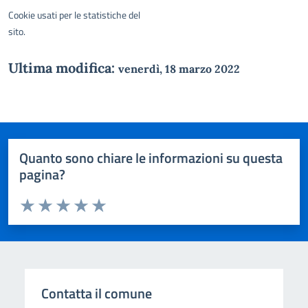
Cookie usati per le statistiche del
sito.
Ultima modifica:
venerdì, 18 marzo 2022
Quanto sono chiare le informazioni su questa
pagina?
Valuta da 1 a 5 stelle la pagina
Domanda
Valuta 1 stelle su 5
Valuta 2 stelle su 5
Valuta 3 stelle su 5
Valuta 4 stelle su 5
Valuta 5 stelle su 5
Contatta il comune