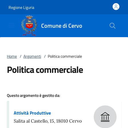
Vai al contenuto
accedi al menu
footer.enter
Regione Liguria
Comune di Cervo
Home
/
Argomenti
/
Politica commerciale
Politica commerciale
Questo argomento è gestito da:
Attività Produttive
Salita al Castello, 15, 18010 Cervo