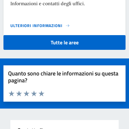
Informazioni e contatti degli uffici.
ULTERIORI INFORMAZIONI
AREA SERVIZI ATTIVITÀ PRODUTTIVE, DEMANIO, SUAP, FES
Tutte le aree
Quanto sono chiare le informazioni su questa
pagina?
Valuta da 1 a 5 stelle la pagina
Domanda
Valuta 1 stelle su 5
Valuta 2 stelle su 5
Valuta 3 stelle su 5
Valuta 4 stelle su 5
Valuta 5 stelle su 5