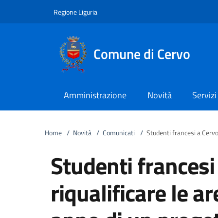
Vai al contenuto
accedi al menu
footer.enter
Regione Liguria
Comune di Cervo
Amministrazione
Novità
Servizi
Home
/
Novità
/
Comunicati
/
Studenti francesi a Cervo
Studenti francesi
riqualificare le ar