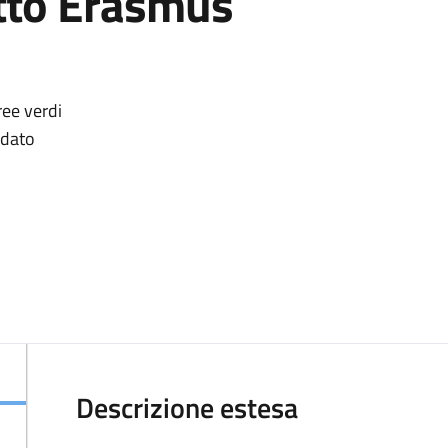
tto Erasmus
ree verdi
idato
Descrizione estesa