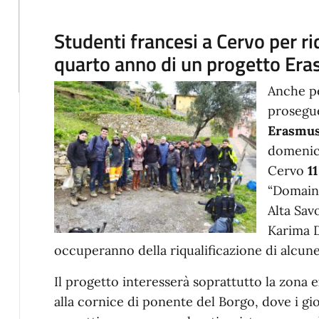
Studenti francesi a Cervo per riq
quarto anno di un progetto Er
Anche pe
prosegue
Erasmu
domenica
Cervo
1
“Domaine
Alta Sav
Karima D
occuperanno della riqualificazione di alcune
Il progetto interesserà soprattutto la zona e
alla cornice di ponente del Borgo, dove i gio