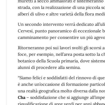
muretti a secco ammalorati e sistemeranno l’
strada, con la realizzazione di una piccola 
alberi di ulivo e altre varietà della flora med
Un secondo intervento verrà dedicato all’uli
Cervesi, punto panoramico di eccezionale b
camminamento per consentire un più agevole
Ritorneranno poi sui lavori svolti gli scorsi 
foce, per esempio, nell’area posta sotto la ch
botanico della Scuola primaria, dove sisteme
alunni di procedere alla semina.
“Siamo felici e soddisfatti del rinnovo di qu
è anche un’occasione di formazione particol
una realtà geografica molto diversa dalla no
Cha
– soddisfazione che si aggiunge all’impe
riqualificazione di aree verdi per anni abba