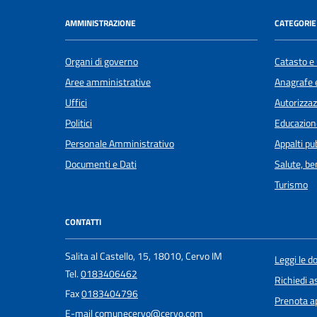
AMMINISTRAZIONE
CATEGORIE 
Organi di governo
Catasto e 
Aree amministrative
Anagrafe e
Uffici
Autorizzaz
Politici
Educazion
Personale Amministrativo
Appalti pub
Documenti e Dati
Salute, b
Turismo
CONTATTI
Salita al Castello, 15, 18010, Cervo IM
Leggi le 
Tel.
0183406462
Richiedi a
Fax
0183404796
Prenota 
E-mail
comunecervo@cervo.com