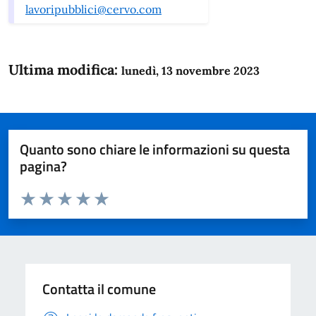
lavoripubblici@cervo.com
Ultima modifica:
lunedì, 13 novembre 2023
Quanto sono chiare le informazioni su questa
pagina?
Valuta da 1 a 5 stelle la pagina
Domanda
Valuta 1 stelle su 5
Valuta 2 stelle su 5
Valuta 3 stelle su 5
Valuta 4 stelle su 5
Valuta 5 stelle su 5
Contatta il comune