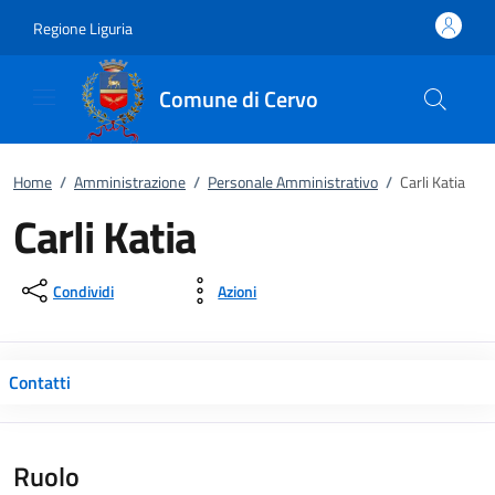
Vai al contenuto
accedi al menu
footer.enter
Regione Liguria
Comune di Cervo
Home
/
Amministrazione
/
Personale Amministrativo
/
Carli Katia
Carli Katia
Condividi
Azioni
Contatti
Ruolo