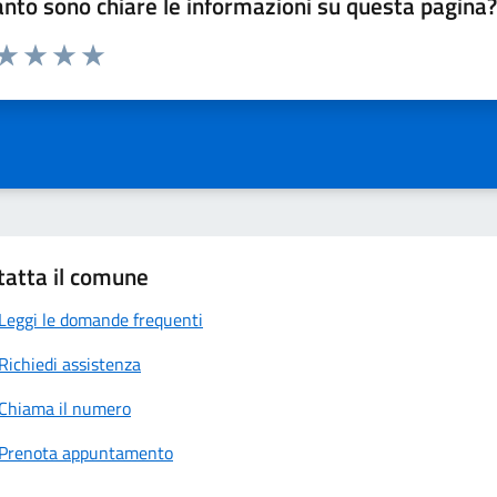
nto sono chiare le informazioni su questa pagina
 da 1 a 5 stelle la pagina
anda
ta 1 stelle su 5
Valuta 2 stelle su 5
Valuta 3 stelle su 5
Valuta 4 stelle su 5
Valuta 5 stelle su 5
tatta il comune
Leggi le domande frequenti
Richiedi assistenza
Chiama il numero
Prenota appuntamento