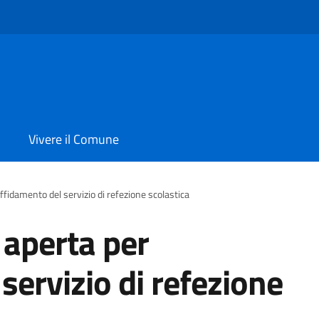
Vivere il Comune
ffidamento del servizio di refezione scolastica
 aperta per
servizio di refezione