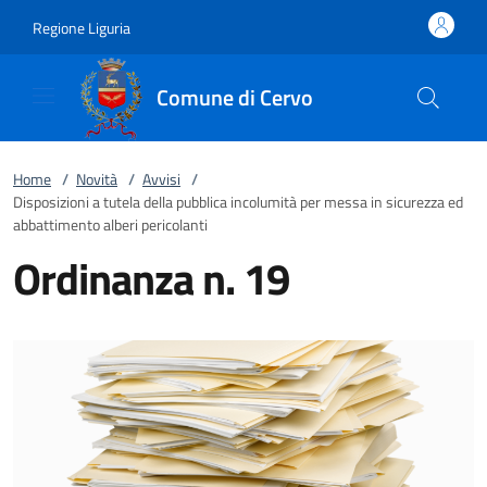
Vai al contenuto
accedi al menu
footer.enter
Regione Liguria
Comune di Cervo
Home
/
Novità
/
Avvisi
/
Disposizioni a tutela della pubblica incolumità per messa in sicurezza ed
abbattimento alberi pericolanti
Ordinanza n. 19