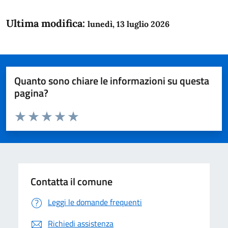
Ultima modifica:
lunedì, 13 luglio 2026
Quanto sono chiare le informazioni su questa
pagina?
Valuta da 1 a 5 stelle la pagina
Domanda
Valuta 1 stelle su 5
Valuta 2 stelle su 5
Valuta 3 stelle su 5
Valuta 4 stelle su 5
Valuta 5 stelle su 5
Contatta il comune
Leggi le domande frequenti
Richiedi assistenza