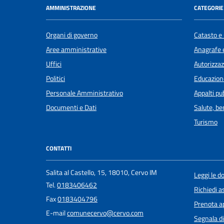
AMMINISTRAZIONE
CATEGORIE 
Organi di governo
Catasto e 
Aree amministrative
Anagrafe e
Uffici
Autorizzaz
Politici
Educazion
Personale Amministrativo
Appalti pub
Documenti e Dati
Salute, b
Turismo
CONTATTI
Salita al Castello, 15, 18010, Cervo IM
Leggi le 
Tel.
0183406462
Richiedi a
Fax
0183404796
Prenota 
E-mail
comunecervo@cervo.com
Segnala di