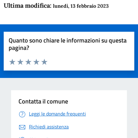
Ultima modifica:
lunedì, 13 febbraio 2023
Quanto sono chiare le informazioni su questa
pagina?
Valuta da 1 a 5 stelle la pagina
Domanda
Valuta 1 stelle su 5
Valuta 2 stelle su 5
Valuta 3 stelle su 5
Valuta 4 stelle su 5
Valuta 5 stelle su 5
Contatta il comune
Leggi le domande frequenti
Richiedi assistenza