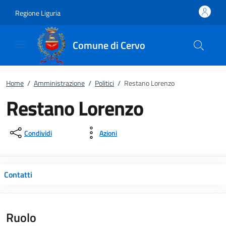
Vai al contenuto
accedi al menu
footer.enter
Regione Liguria
Comune di Cervo
Home
/
Amministrazione
/
Politici
/
Restano Lorenzo
Restano Lorenzo
Condividi
Azioni
Contatti
Ruolo