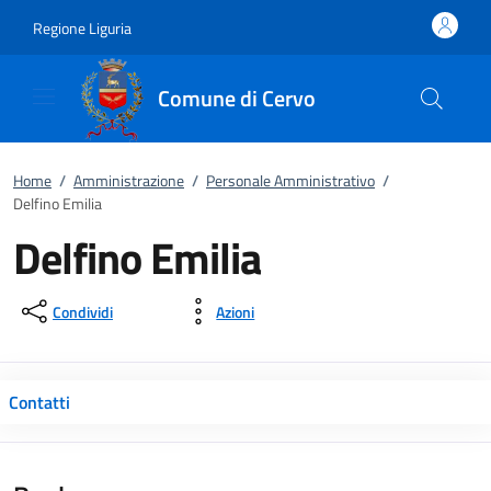
Vai al contenuto
accedi al menu
footer.enter
Regione Liguria
Comune di Cervo
Home
/
Amministrazione
/
Personale Amministrativo
/
Delfino Emilia
Delfino Emilia
Condividi
Azioni
Contatti