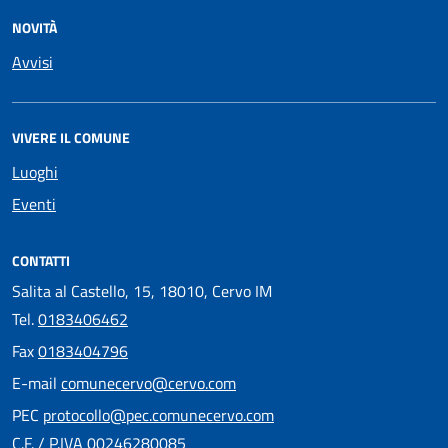
NOVITÀ
Avvisi
VIVERE IL COMUNE
Luoghi
Eventi
CONTATTI
Salita al Castello, 15, 18010, Cervo IM
Tel.
0183406462
Fax
0183404796
E-mail
comunecervo@cervo.com
PEC
protocollo@pec.comunecervo.com
C.F. / P.IVA 00246280085