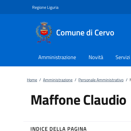
Vai al contenuto
accedi al menu
footer.enter
Regione Liguria
Comune di Cervo
Amministrazione
Novità
Servizi
Home
/
Amministrazione
/
Personale Amministrativo
/
Maffone Claudio
INDICE DELLA PAGINA