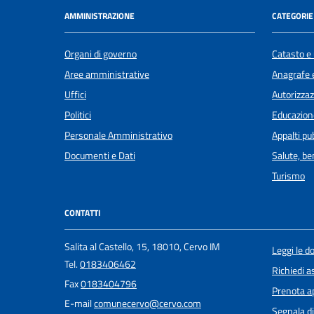
AMMINISTRAZIONE
CATEGORIE 
Organi di governo
Catasto e 
Aree amministrative
Anagrafe e
Uffici
Autorizzaz
Politici
Educazion
Personale Amministrativo
Appalti pub
Documenti e Dati
Salute, b
Turismo
CONTATTI
Salita al Castello, 15, 18010, Cervo IM
Leggi le 
Tel.
0183406462
Richiedi a
Fax
0183404796
Prenota 
E-mail
comunecervo@cervo.com
Segnala di