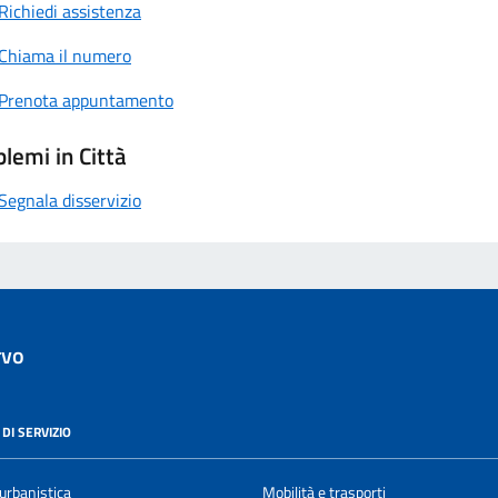
Richiedi assistenza
Chiama il numero
Prenota appuntamento
lemi in Città
Segnala disservizio
rvo
DI SERVIZIO
urbanistica
Mobilità e trasporti